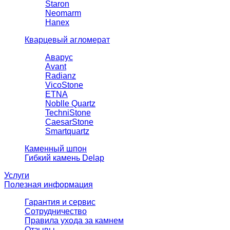
Staron
Neomarm
Hanex
Кварцевый агломерат
Аварус
Avant
Radianz
VicoStone
ETNA
Noblle Quartz
TechniStone
CaesarStone
Smartquartz
Каменный шпон
Гибкий камень Delap
Услуги
Полезная информация
Гарантия и сервис
Сотрудничество
Правила ухода за камнем
Отзывы