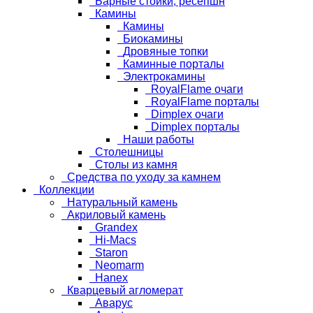
Барные стойки, ресепшн
Камины
Камины
Биокамины
Дровяные топки
Каминные порталы
Электрокамины
RoyalFlame очаги
RoyalFlame порталы
Dimplex очаги
Dimplex порталы
Наши работы
Столешницы
Столы из камня
Средства по уходу за камнем
Коллекции
Натуральный камень
Акриловый камень
Grandex
Hi-Macs
Staron
Neomarm
Hanex
Кварцевый агломерат
Аварус