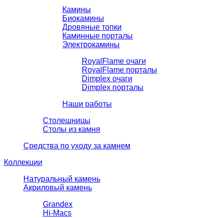
Камины
Биокамины
Дровяные топки
Каминные порталы
Электрокамины
RoyalFlame очаги
RoyalFlame порталы
Dimplex очаги
Dimplex порталы
Наши работы
Столешницы
Столы из камня
Средства по уходу за камнем
Коллекции
Натуральный камень
Акриловый камень
Grandex
Hi-Macs