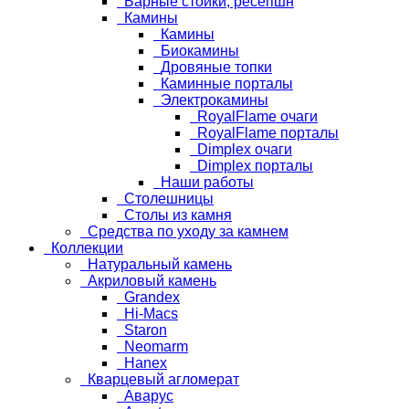
Барные стойки, ресепшн
Камины
Камины
Биокамины
Дровяные топки
Каминные порталы
Электрокамины
RoyalFlame очаги
RoyalFlame порталы
Dimplex очаги
Dimplex порталы
Наши работы
Столешницы
Столы из камня
Средства по уходу за камнем
Коллекции
Натуральный камень
Акриловый камень
Grandex
Hi-Macs
Staron
Neomarm
Hanex
Кварцевый агломерат
Аварус