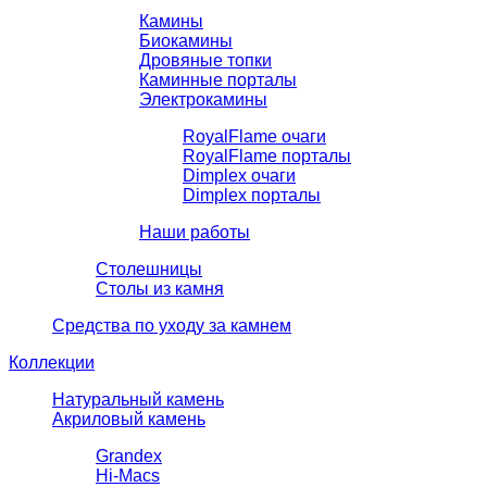
Камины
Биокамины
Дровяные топки
Каминные порталы
Электрокамины
RoyalFlame очаги
RoyalFlame порталы
Dimplex очаги
Dimplex порталы
Наши работы
Столешницы
Столы из камня
Средства по уходу за камнем
Коллекции
Натуральный камень
Акриловый камень
Grandex
Hi-Macs