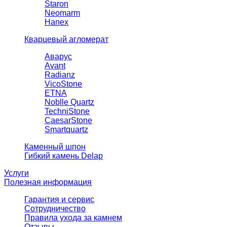
Staron
Neomarm
Hanex
Кварцевый агломерат
Аварус
Avant
Radianz
VicoStone
ETNA
Noblle Quartz
TechniStone
CaesarStone
Smartquartz
Каменный шпон
Гибкий камень Delap
Услуги
Полезная информация
Гарантия и сервис
Сотрудничество
Правила ухода за камнем
Отзывы