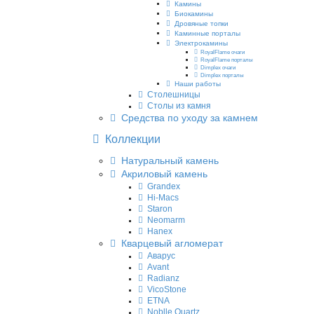
Камины
Биокамины
Дровяные топки
Каминные порталы
Электрокамины
RoyalFlame очаги
RoyalFlame порталы
Dimplex очаги
Dimplex порталы
Наши работы
Столешницы
Столы из камня
Средства по уходу за камнем
Коллекции
Натуральный камень
Акриловый камень
Grandex
Hi-Macs
Staron
Neomarm
Hanex
Кварцевый агломерат
Аварус
Avant
Radianz
VicoStone
ETNA
Noblle Quartz