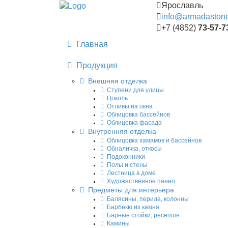
Ярославль
info@armadastone
+7 (4852)
73-57-7
Главная
Продукция
Внешняя отделка
Ступени для улицы
Цоколь
Отливы на окна
Облицовка бассейнов
Облицовка фасада
Внутренняя отделка
Облицовка хамамов и бассейнов
Обналичка, откосы
Подоконники
Полы и стены
Лестница в доме
Художественное панно
Предметы для интерьера
Балясины, перила, колонны
Барбекю из камня
Барные стойки, ресепшн
Камины