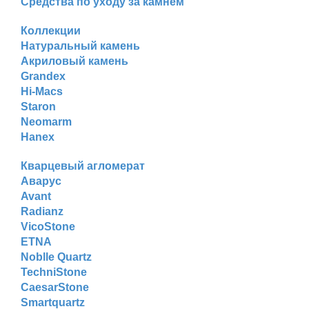
Средства по уходу за камнем
Коллекции
Натуральный камень
Акриловый камень
Grandex
Hi-Macs
Staron
Neomarm
Hanex
Кварцевый агломерат
Аварус
Avant
Radianz
VicoStone
ETNA
Noblle Quartz
TechniStone
CaesarStone
Smartquartz