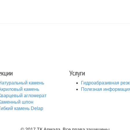
екции
Услуги
Натуральный камень
Гидроабразивная резк
Акриловый камень
Полезная информаци
Кварцевый агломерат
Каменный шпон
Гибкий камень Delap
© 2017 ТК Армада. Все права защищены