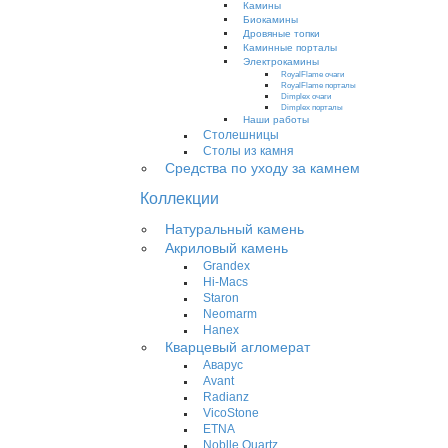
Камины
Биокамины
Дровяные топки
Каминные порталы
Электрокамины
RoyalFlame очаги
RoyalFlame порталы
Dimplex очаги
Dimplex порталы
Наши работы
Столешницы
Столы из камня
Средства по уходу за камнем
Коллекции
Натуральный камень
Акриловый камень
Grandex
Hi-Macs
Staron
Neomarm
Hanex
Кварцевый агломерат
Аварус
Avant
Radianz
VicoStone
ETNA
Noblle Quartz