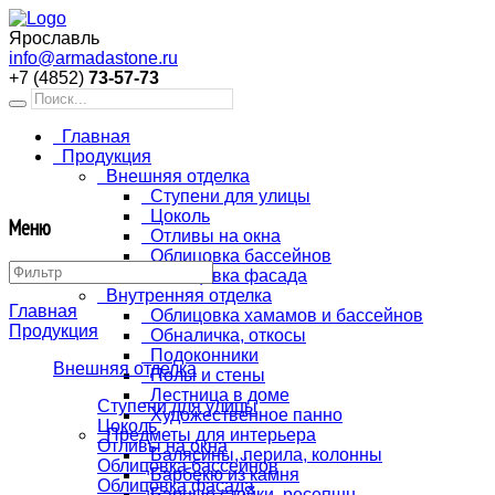
Ярославль
info@armadastone.ru
+7 (4852)
73-57-73
Главная
Продукция
Внешняя отделка
Ступени для улицы
Цоколь
Меню
Отливы на окна
Облицовка бассейнов
Облицовка фасада
Внутренняя отделка
Главная
Облицовка хамамов и бассейнов
Продукция
Обналичка, откосы
Подоконники
Внешняя отделка
Полы и стены
Лестница в доме
Ступени для улицы
Художественное панно
Цоколь
Предметы для интерьера
Отливы на окна
Балясины, перила, колонны
Облицовка бассейнов
Барбекю из камня
Облицовка фасада
Барные стойки, ресепшн