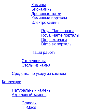
Камины
Биокамины
Дровяные топки
Каминные порталы
Электрокамины
RoyalFlame очаги
RoyalFlame порталы
Dimplex очаги
Dimplex порталы
Наши работы
Столешницы
Столы из камня
Средства по уходу за камнем
Коллекции
Натуральный камень
Акриловый камень
Grandex
Hi-Macs