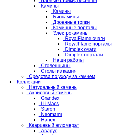
Барные стойки, ресепшн
Камины
Камины
Биокамины
Дровяные топки
Каминные порталы
Электрокамины
RoyalFlame очаги
RoyalFlame порталы
Dimplex очаги
Dimplex порталы
Наши работы
Столешницы
Столы из камня
Средства по уходу за камнем
Коллекции
Натуральный камень
Акриловый камень
Grandex
Hi-Macs
Staron
Neomarm
Hanex
Кварцевый агломерат
Аварус