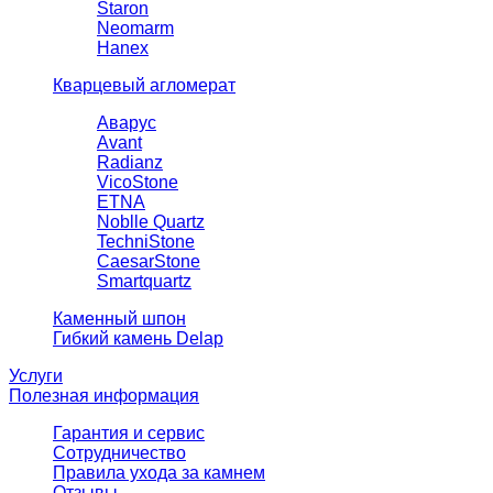
Staron
Neomarm
Hanex
Кварцевый агломерат
Аварус
Avant
Radianz
VicoStone
ETNA
Noblle Quartz
TechniStone
CaesarStone
Smartquartz
Каменный шпон
Гибкий камень Delap
Услуги
Полезная информация
Гарантия и сервис
Сотрудничество
Правила ухода за камнем
Отзывы