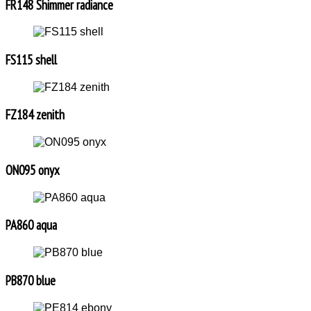
FR148 Shimmer radiance
FS115 shell
FZ184 zenith
ON095 onyx
PA860 aqua
PB870 blue