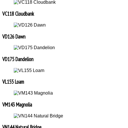
VC118 Cloudbank
VD126 Dawn
VD175 Dandelion
VL155 Loam
VM143 Magnolia
VN144 Natural Bridge