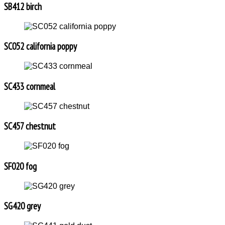
SB412 birch
SC052 california poppy
SC433 cornmeal
SC457 chestnut
SF020 fog
SG420 grey