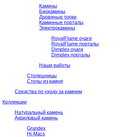
Камины
Биокамины
Дровяные топки
Каминные порталы
Электрокамины
RoyalFlame очаги
RoyalFlame порталы
Dimplex очаги
Dimplex порталы
Наши работы
Столешницы
Столы из камня
Средства по уходу за камнем
Коллекции
Натуральный камень
Акриловый камень
Grandex
Hi-Macs