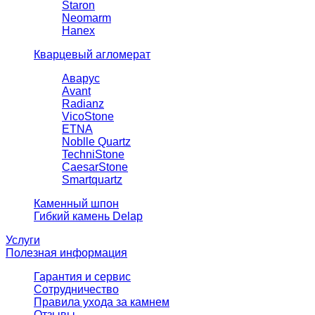
Staron
Neomarm
Hanex
Кварцевый агломерат
Аварус
Avant
Radianz
VicoStone
ETNA
Noblle Quartz
TechniStone
CaesarStone
Smartquartz
Каменный шпон
Гибкий камень Delap
Услуги
Полезная информация
Гарантия и сервис
Сотрудничество
Правила ухода за камнем
Отзывы