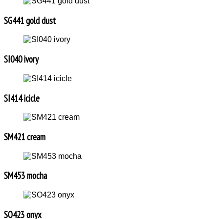
SG441 gold dust
SI040 ivory
SI414 icicle
SM421 cream
SM453 mocha
SO423 onyx