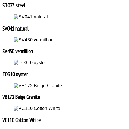
ST023 steel
SV041 natural
SV430 vermillion
TO310 oyster
VB172 Beige Granite
VC110 Cotton White