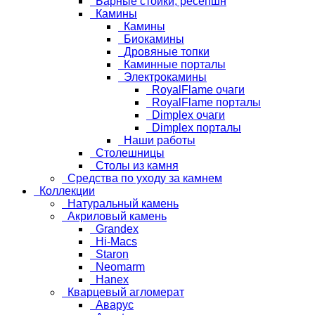
Барные стойки, ресепшн
Камины
Камины
Биокамины
Дровяные топки
Каминные порталы
Электрокамины
RoyalFlame очаги
RoyalFlame порталы
Dimplex очаги
Dimplex порталы
Наши работы
Столешницы
Столы из камня
Средства по уходу за камнем
Коллекции
Натуральный камень
Акриловый камень
Grandex
Hi-Macs
Staron
Neomarm
Hanex
Кварцевый агломерат
Аварус