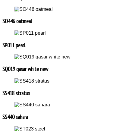
SO446 oatmeal
SP011 pearl
SQ019 qasar white new
SS418 stratus
SS440 sahara