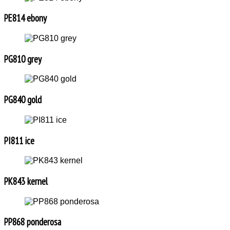
PE814 ebony
PG810 grey
PG840 gold
PI811 ice
PK843 kernel
PP868 ponderosa