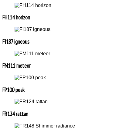
FH114 horizon
FI187 igneous
FM111 meteor
FP100 peak
FR124 rattan