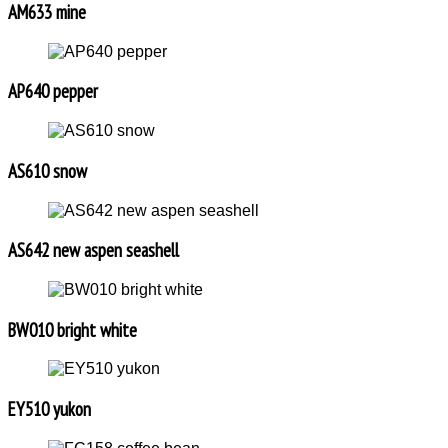
AM633 mine
AP640 pepper
AS610 snow
AS642 new aspen seashell
BW010 bright white
EY510 yukon