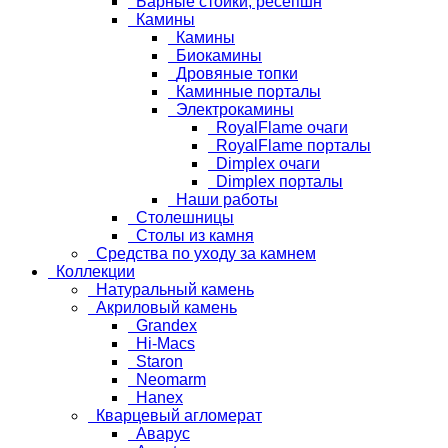
Барные стойки, ресепшн
Камины
Камины
Биокамины
Дровяные топки
Каминные порталы
Электрокамины
RoyalFlame очаги
RoyalFlame порталы
Dimplex очаги
Dimplex порталы
Наши работы
Столешницы
Столы из камня
Средства по уходу за камнем
Коллекции
Натуральный камень
Акриловый камень
Grandex
Hi-Macs
Staron
Neomarm
Hanex
Кварцевый агломерат
Аварус