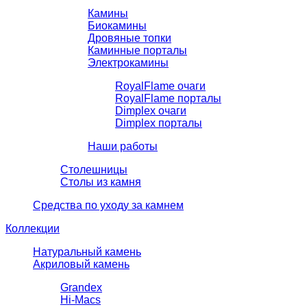
Камины
Биокамины
Дровяные топки
Каминные порталы
Электрокамины
RoyalFlame очаги
RoyalFlame порталы
Dimplex очаги
Dimplex порталы
Наши работы
Столешницы
Столы из камня
Средства по уходу за камнем
Коллекции
Натуральный камень
Акриловый камень
Grandex
Hi-Macs