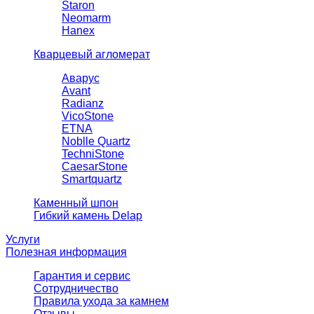
Staron
Neomarm
Hanex
Кварцевый агломерат
Аварус
Avant
Radianz
VicoStone
ETNA
Noblle Quartz
TechniStone
CaesarStone
Smartquartz
Каменный шпон
Гибкий камень Delap
Услуги
Полезная информация
Гарантия и сервис
Сотрудничество
Правила ухода за камнем
Отзывы